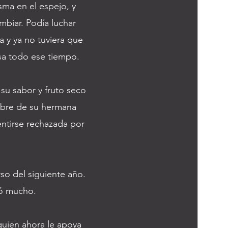
sma en el espejo, y
ambiar. Podía luchar
a y ya no tuviera que
sa todo ese tiempo.
su sabor y fruto seco
ombre de su hermana
entirse rechazada por
rso del siguiente año.
ió mucho.
quien ahora le apoya