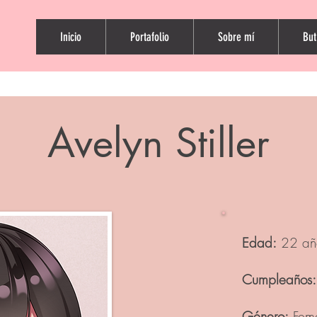
Inicio
Portafolio
Sobre mí
But
Avelyn Stiller
Edad:
22 añ
Cumpleaños:
Género:
Feme