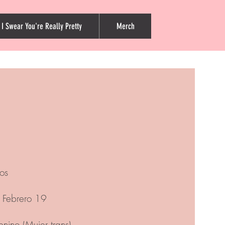
 I Swear You're Really Pretty
Merch
os
Febrero 19
nino (Mujer trans)