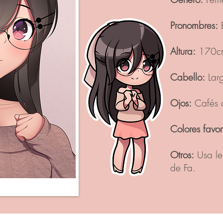
Pronombres:
E
Altura:
170c
Cabello:
Larg
Ojos:
Cafés c
Colores favori
Otros:
Usa len
de Fa.