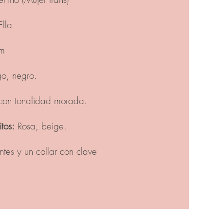
lla
m
o, negro.
on tonalidad morada.
tos:
Rosa, beige.
tes y un collar con clave